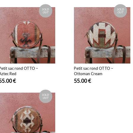
SOLD
SOLD
OUT
OUT
Petit sac rond OTTO –
Petit sac rond OTTO –
Aztec Red
Ottoman Cream
55.00
€
55.00
€
SOLD
OUT