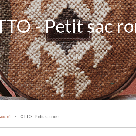
TO - Petit sac r
ccueil
> OTTO - Petit sac rond