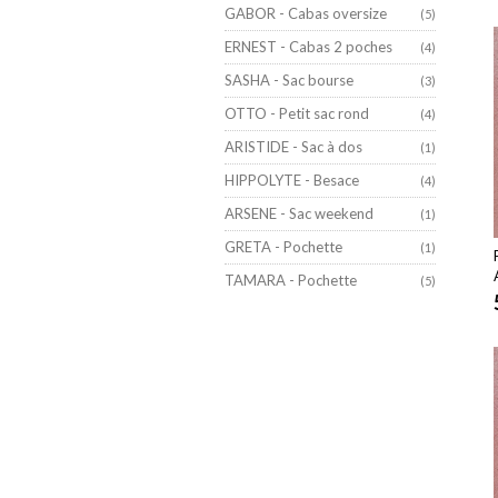
GABOR - Cabas oversize
(5)
ERNEST - Cabas 2 poches
(4)
SASHA - Sac bourse
(3)
OTTO - Petit sac rond
(4)
ARISTIDE - Sac à dos
(1)
HIPPOLYTE - Besace
(4)
ARSENE - Sac weekend
(1)
GRETA - Pochette
(1)
TAMARA - Pochette
(5)