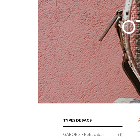
OT
A
TYPES DE SACS
GABOR S - Petit cabas
(1)