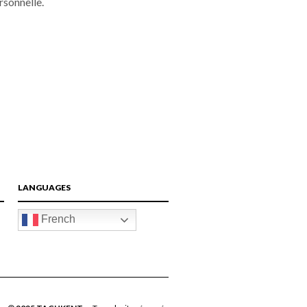
rsonnelle.
LANGUAGES
French