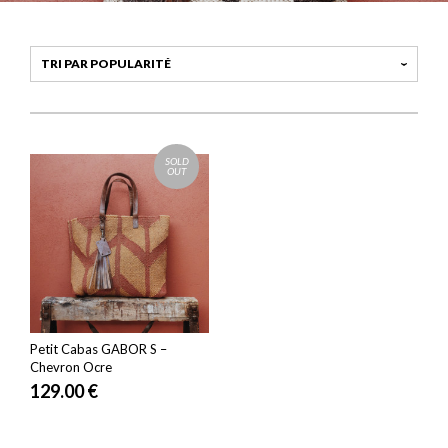
SOLD
OUT
Petit Cabas GABOR S –
Chevron Ocre
129.00
€