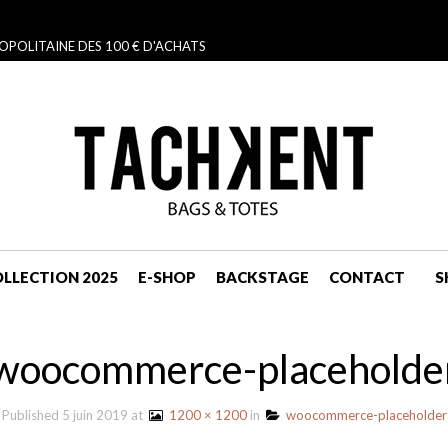
OPOLITAINE DES 100 € D'ACHATS
LLECTION 2025
E-SHOP
BACKSTAGE
CONTACT
S
NAVIGATION
woocommerce-placeholde
Published
5 juin 2019
at
1200 × 1200
in
woocommerce-placeholder