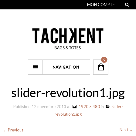
MON COMPTE
0
NAVIGATION
slider-revolution1.jpg
Published
12 novembre 2013
at
1920 × 480
in
slider-
revolution1.jpg
Next →
← Previous