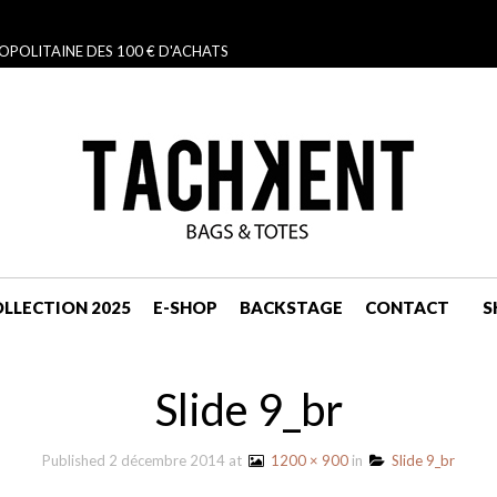
OPOLITAINE DES 100 € D'ACHATS
LLECTION 2025
E-SHOP
BACKSTAGE
CONTACT
S
NAVIGATION
Slide 9_br
Published
2 décembre 2014
at
1200 × 900
in
Slide 9_br