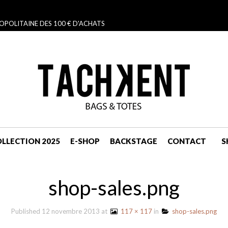
OPOLITAINE DES 100 € D'ACHATS
LLECTION 2025
E-SHOP
BACKSTAGE
CONTACT
S
NAVIGATION
shop-sales.png
Published
12 novembre 2013
at
117 × 117
in
shop-sales.png