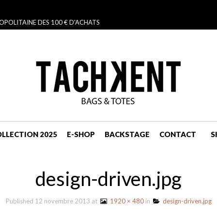
OPOLITAINE DES 100 € D'ACHATS
LLECTION 2025
E-SHOP
BACKSTAGE
CONTACT
S
NAVIGATION
design-driven.jpg
Published
12 novembre 2013
at
1920 × 480
in
design-driven.jpg