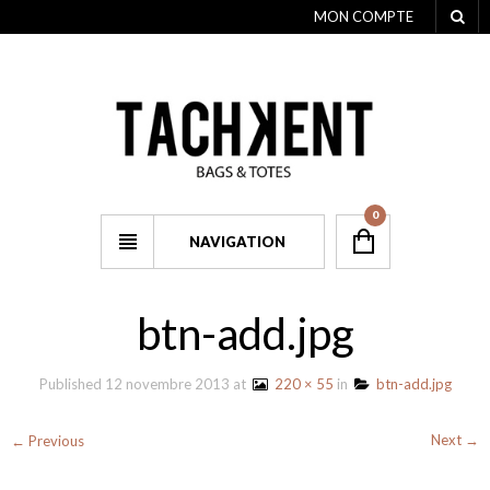
MON COMPTE
0
NAVIGATION
btn-add.jpg
Published
12 novembre 2013
at
220 × 55
in
btn-add.jpg
Next →
← Previous