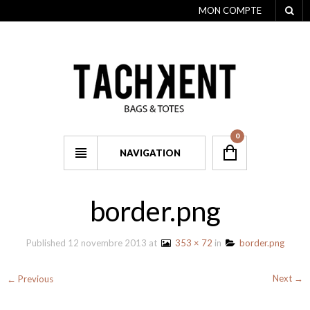
MON COMPTE
0
NAVIGATION
border.png
Published
12 novembre 2013
at
353 × 72
in
border.png
Next →
← Previous