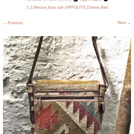
5_3_Besace_tissu_cuir_HIPPOLYTE_Damas_Red
Next →
← Previous