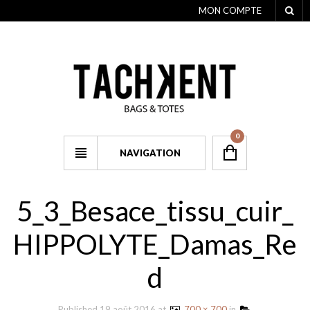
MON COMPTE
0
NAVIGATION
5_3_Besace_tissu_cuir_
HIPPOLYTE_Damas_Re
d
Published
19 août 2016
at
700 × 700
in