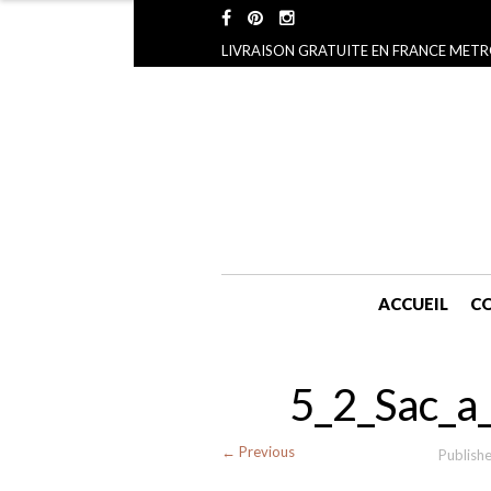
LIVRAISON GRATUITE EN FRANCE METR
ACCUEIL
CO
5_2_Sac_a
← Previous
Publish