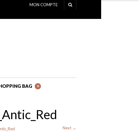
MON COMPTE
NAVIGATION
HOPPING BAG
0
_Antic_Red
Next →
ntic_Red