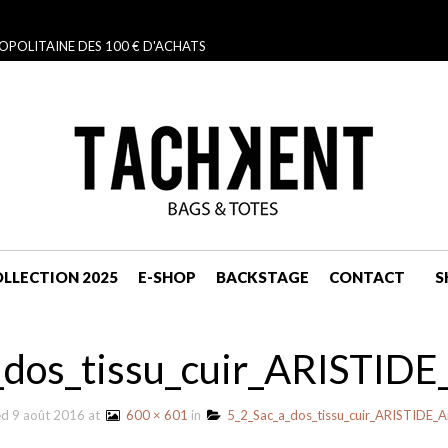
OPOLITAINE DES 100 € D'ACHATS
LLECTION 2025
E-SHOP
BACKSTAGE
CONTACT
S
NAVIGATION
_dos_tissu_cuir_ARISTIDE
ed
9 août 2016
at
600 × 601
in
5_2_Sac_a_dos_tissu_cuir_ARISTIDE_A