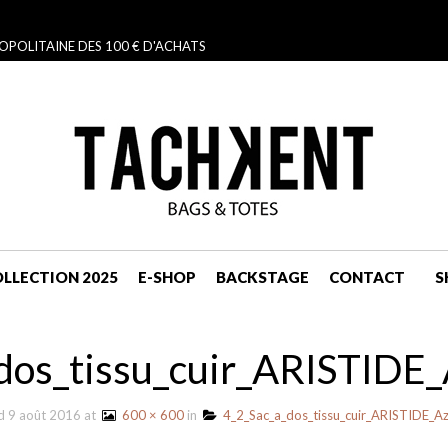
OPOLITAINE DES 100 € D'ACHATS
LLECTION 2025
E-SHOP
BACKSTAGE
CONTACT
S
NAVIGATION
dos_tissu_cuir_ARISTIDE
ed
9 août 2016
at
600 × 600
in
4_2_Sac_a_dos_tissu_cuir_ARISTIDE_A