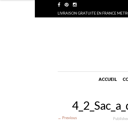
LIVRAISON GRATUITE EN FRANCE METR
ACCUEIL
CO
4_2_Sac_a_
← Previous
Publish