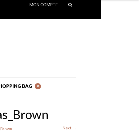
MON COMPTE
NAVIGATION
HOPPING BAG
0
as_Brown
Next →
_Brown