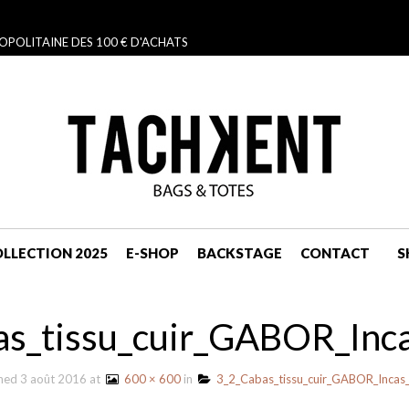
OPOLITAINE DES 100 € D'ACHATS
LLECTION 2025
E-SHOP
BACKSTAGE
CONTACT
S
NAVIGATION
as_tissu_cuir_GABOR_Inc
shed
3 août 2016
at
600 × 600
in
3_2_Cabas_tissu_cuir_GABOR_Incas