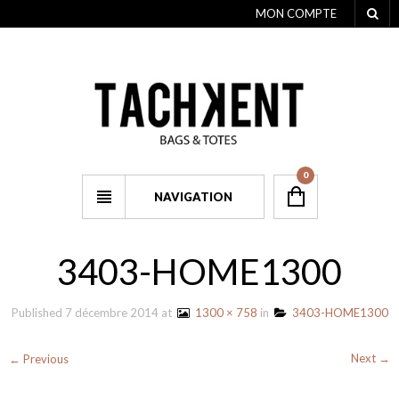
MON COMPTE
0
NAVIGATION
3403-HOME1300
Published
7 décembre 2014
at
1300 × 758
in
3403-HOME1300
Next →
← Previous