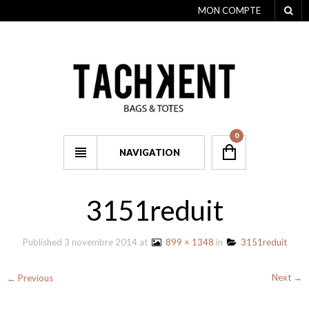
MON COMPTE
0
NAVIGATION
3151reduit
Published
3 novembre 2014
at
899 × 1348
in
3151reduit
Next →
← Previous