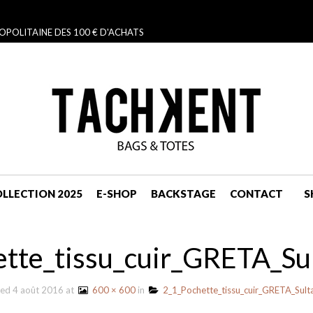
OPOLITAINE DES 100 € D'ACHATS
LLECTION 2025
E-SHOP
BACKSTAGE
CONTACT
S
NAVIGATION
tte_tissu_cuir_GRETA_Su
hed
4 août 2016
at
600 × 600
in
2_1_Pochette_tissu_cuir_GRETA_Sulta