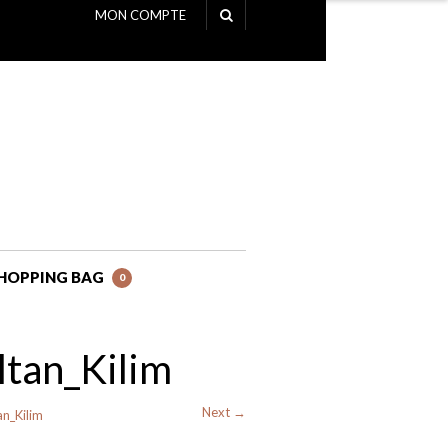
MON COMPTE
NAVIGATION
HOPPING BAG
0
ltan_Kilim
Next →
n_Kilim