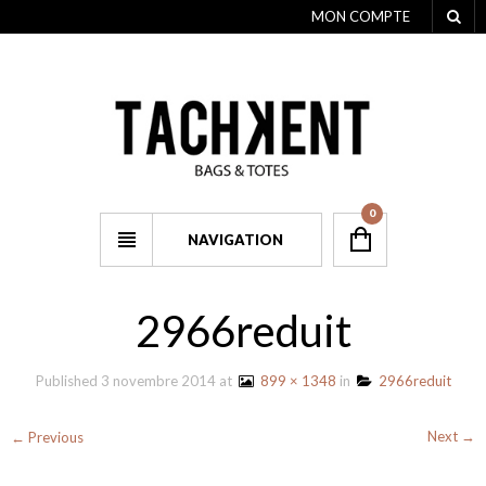
MON COMPTE
0
NAVIGATION
2966reduit
Published
3 novembre 2014
at
899 × 1348
in
2966reduit
Next →
← Previous