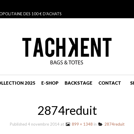
OPOLITAINE DES 100 € D'ACHATS
LLECTION 2025
E-SHOP
BACKSTAGE
CONTACT
S
NAVIGATION
2874reduit
Published
4 novembre 2014
at
899 × 1348
in
2874reduit