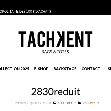
OPOLITAINE DES 100 € D'ACHATS
LLECTION 2025
E-SHOP
BACKSTAGE
CONTACT
S
NAVIGATION
2830reduit
Published
20 juillet 2019
at
600 × 800
in
2830reduit