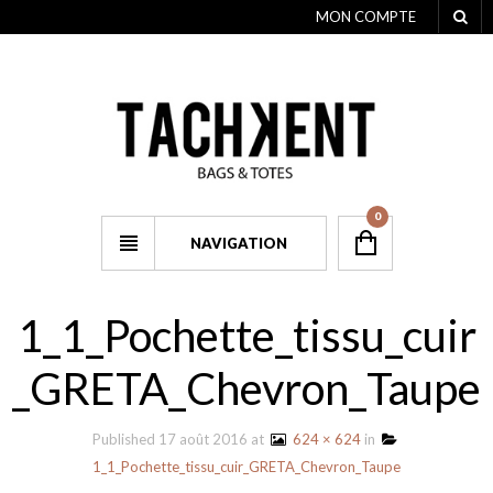
MON COMPTE
0
NAVIGATION
1_1_Pochette_tissu_cuir
_GRETA_Chevron_Taupe
Published
17 août 2016
at
624 × 624
in
1_1_Pochette_tissu_cuir_GRETA_Chevron_Taupe