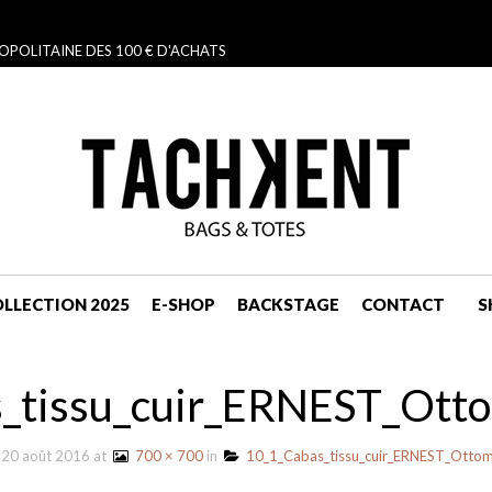
OPOLITAINE DES 100 € D'ACHATS
LLECTION 2025
E-SHOP
BACKSTAGE
CONTACT
S
NAVIGATION
_tissu_cuir_ERNEST_Ot
d
20 août 2016
at
700 × 700
in
10_1_Cabas_tissu_cuir_ERNEST_Otto