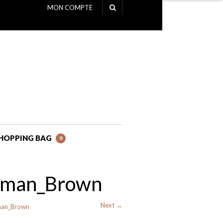
MON COMPTE
NAVIGATION
HOPPING BAG
0
toman_Brown
Next →
man_Brown